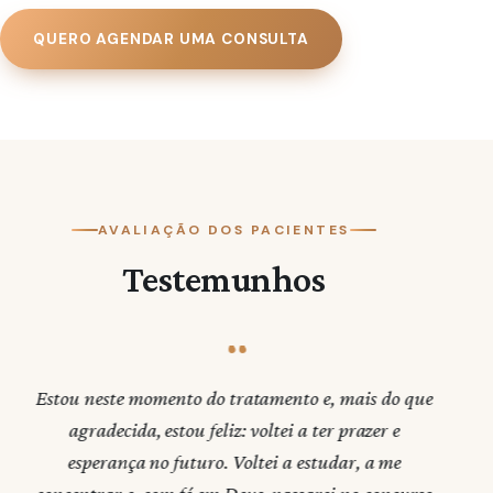
Suporte contínuo com planos para lidar com
ansiedade, insônia, estresse e outros desafios
QUERO AGENDAR UMA CONSULTA
emocionais.
Check-in semanal.
Avaliação com ortodontista especialista em sono.
Polissonografia domiciliar para diagnóstico de
transtornos do sono.
AVALIAÇÃO DOS PACIENTES
Psicoterapia com profissional especializado.
Testemunhos
Avaliação nutricional e com personal trainer.
Neuromodulação e ativos injetáveis de última
geração.
Estou neste momento do tratamento e, mais do que
agradecida, estou feliz: voltei a ter prazer e
p
esperança no futuro. Voltei a estudar, a me