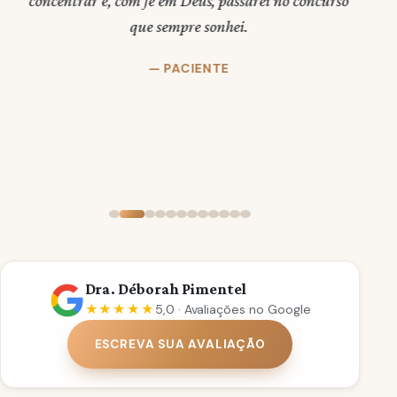
concentrar e, com fé em Deus, passarei no concurso
que sempre sonhei.
re
i
— PACIENTE
sem
E
Dra. Déborah Pimentel
★★★★★
5,0 · Avaliações no Google
ESCREVA SUA AVALIAÇÃO