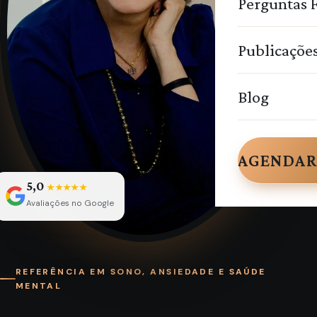
Perguntas 
Publicaçõe
Blog
AGENDAR
5,0
★★★★★
Avaliações no Google
REFERÊNCIA EM SONO, ANSIEDADE E SAÚDE
MENTAL