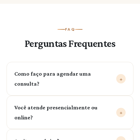
FAQ
Perguntas Frequentes
Como faço para agendar uma
+
consulta?
Entre em contato pelo nosso WhatsApp: (79)
Você atende presencialmente ou
99999-0403. Será um prazer te ajudar!
+
online?
Sim! Atendo tanto presencialmente quanto por