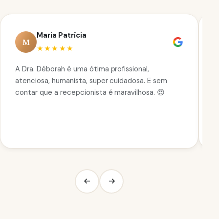
Maria Patrícia
M
★★★★★
A Dra. Déborah é uma ótima profissional,
N
atenciosa, humanista, super cuidadosa. E sem
e
contar que a recepcionista é maravilhosa. 😍
D
p
a