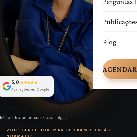
Perguntas 
Publicaçõe
Blog
AGENDAR
5,0
★★★★★
Avaliações no Google
Início
Tratamentos
Fibromialgia
VOCÊ SENTE DOR, MAS OS EXAMES ESTÃO
NORMAIS?