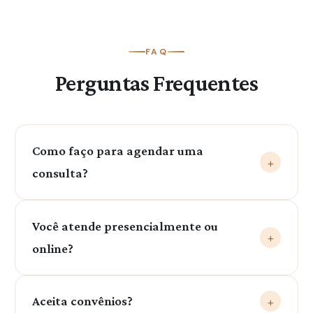
FAQ
Perguntas Frequentes
Como faço para agendar uma
+
consulta?
Entre em contato pelo nosso WhatsApp: (79)
Você atende presencialmente ou
99999-0403. Será um prazer te ajudar!
+
online?
Sim! Atendo tanto presencialmente quanto por
Aceita convênios?
+
telemedicina.