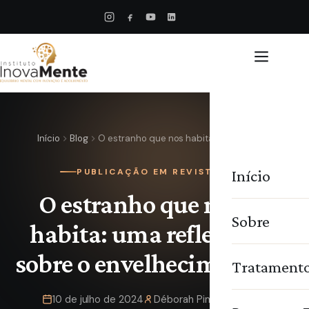
Início
Blog
O estranho que nos habita: uma…
Início
PUBLICAÇÃO EM REVISTA
O estranho que nos
Sobre
habita: uma reflexão
sobre o envelhecimento
Tratament
10 de julho de 2024
Déborah Pimentel