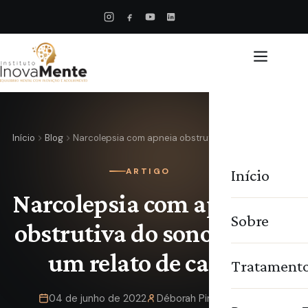
Início
Blog
Narcolepsia com apneia obstrutiva do sono…
Início
ARTIGO
Narcolepsia com apneia
Sobre
obstrutiva do sono leve:
um relato de caso
Tratament
04 de junho de 2022
Déborah Pimentel