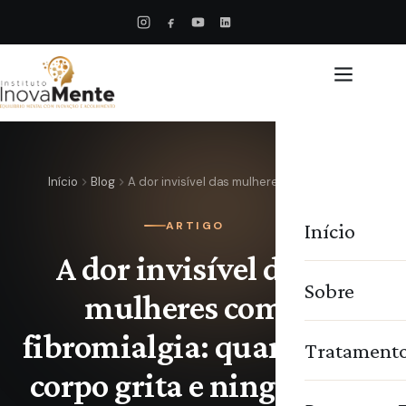
Início
Blog
A dor invisível das mulheres com…
Início
ARTIGO
A dor invisível das
Sobre
mulheres com
fibromialgia: quando o
Tratament
corpo grita e ninguém