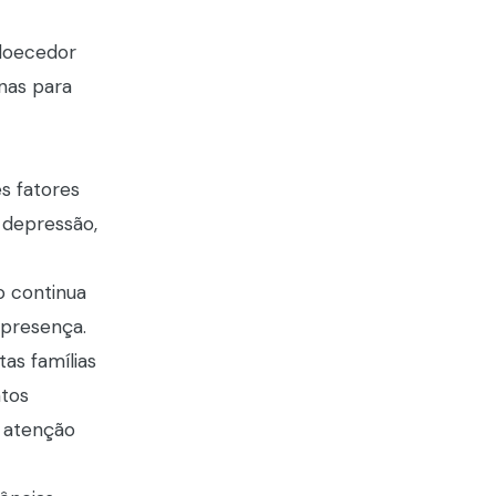
adoecedor
nas para
es fatores
 depressão,
o continua
 presença.
as famílias
ntos
m atenção