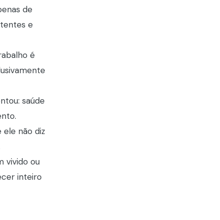
penas de
stentes e
rabalho é
lusivamente
entou: saúde
ento.
 ele não diz
.
 vivido ou
cer inteiro