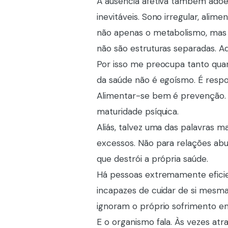
A ausência afetiva também adoe
inevitáveis. Sono irregular, ali
não apenas o metabolismo, mas
não são estruturas separadas. Aq
Por isso me preocupa tanto quan
da saúde não é egoísmo. É respo
Alimentar-se bem é prevenção. F
maturidade psíquica.
Aliás, talvez uma das palavras ma
excessos. Não para relações abu
que destrói a própria saúde.
Há pessoas extremamente efici
incapazes de cuidar de si mesma
ignoram o próprio sofrimento e
E o organismo fala. Às vezes atr