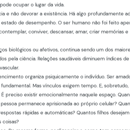
pode ocupar o lugar da vida.
ncia e não devorar a existência. Há algo profundamente 
stado de desempenho. O ser humano não foi feito ape
contemplar, conviver, descansar, amar, criar memórias e
laços biológicos ou afetivos, continua sendo um dos maior
s pela ciência. Relações saudáveis diminuem índices de
ascular.
encimento organiza psiquicamente o indivíduo. Ser amad
undamental. Mas vínculos exigem tempo. E, sobretudo,
É preciso existir emocionalmente naquele espaço. Quant
 pessoa permanece aprisionada ao próprio celular? Qua
 respostas rápidas e automáticas? Quantos filhos deseja
 coisas?