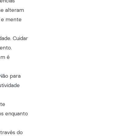
ências
se alteram
o e mente
dade. Cuidar
ento.
ém é
 Não para
tividade
te
ios enquanto
através do