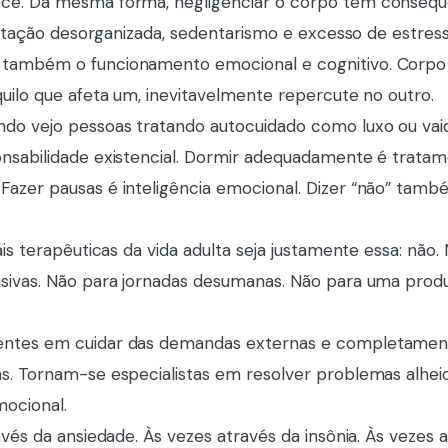
ce. Da mesma forma, negligenciar o corpo tem consequ
mentação desorganizada, sedentarismo e excesso de estres
 também o funcionamento emocional e cognitivo. Corp
uilo que afeta um, inevitavelmente repercute no outro.
do vejo pessoas tratando autocuidado como luxo ou vai
nsabilidade existencial. Dormir adequadamente é tratam
azer pausas é inteligência emocional. Dizer “não” tamb
is terapêuticas da vida adulta seja justamente essa: não.
sivas. Não para jornadas desumanas. Não para uma produ
entes em cuidar das demandas externas e completamen
s. Tornam-se especialistas em resolver problemas alhe
mocional.
avés da ansiedade. Às vezes através da insônia. Às vezes 