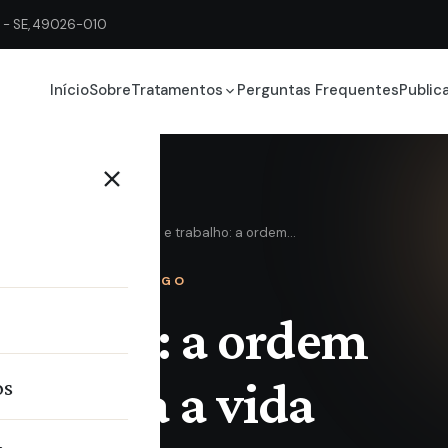
ju - SE, 49026-010
Início
Sobre
Tratamentos
Perguntas Frequentes
Public
ício
Blog
Saúde, família e trabalho: a ordem…
ARTIGO
rabalho: a ordem
ustenta a vida
os