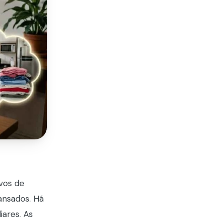
vos de
ansados. Há
iares. As