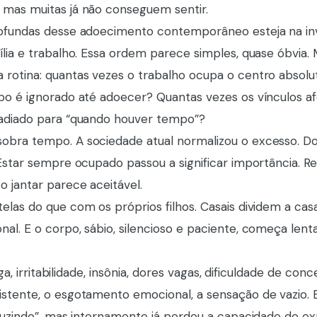
 mas muitas já não conseguem sentir.
rofundas desse adoecimento contemporâneo esteja na in
lia e trabalho. Essa ordem parece simples, quase óbvia.
rotina: quantas vezes o trabalho ocupa o centro absolu
po é ignorado até adoecer? Quantas vezes os vínculos af
 adiado para “quando houver tempo”?
obra tempo. A sociedade atual normalizou o excesso. D
 Estar sempre ocupado passou a significar importância. 
 jantar parece aceitável.
elas do que com os próprios filhos. Casais dividem a cas
al. E o corpo, sábio, silencioso e paciente, começa len
iga, irritabilidade, insônia, dores vagas, dificuldade de con
istente, o esgotamento emocional, a sensação de vazio.
oduzindo”, mas internamente já perdeu a capacidade de e