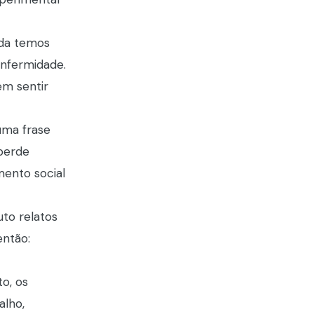
da temos
enfermidade.
em sentir
uma frase
 perde
mento social
to relatos
então:
o, os
alho,