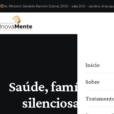
Av. Ministro Geraldo Barreto Sobral, 2100 - sala 203 - Jardins, Araca
In
Início
Sobre
Saúde, família e t
silenciosa que s
Tratament