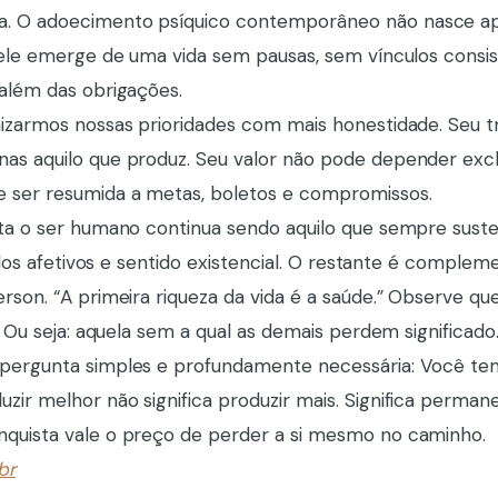
a. O adoecimento psíquico contemporâneo não nasce a
s ele emerge de uma vida sem pausas, sem vínculos consi
 além das obrigações.
nizarmos nossas prioridades com mais honestidade. Seu t
nas aquilo que produz. Seu valor não pode depender exc
e ser resumida a metas, boletos e compromissos.
nta o ser humano continua sendo aquilo que sempre sust
culos afetivos e sentido existencial. O restante é complem
rson. “A primeira riqueza da vida é a saúde.” Observe que
. Ou seja: aquela sem a qual as demais perdem significado
 pergunta simples e profundamente necessária: Você tem
ir melhor não significa produzir mais. Significa permane
nquista vale o preço de perder a si mesmo no caminho.
br