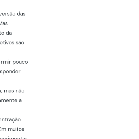
versão das
 Mas
to da
etivos são
ormir pouco
Responder
a, mas não
tamente a
centração.
 Em muitos
xperimentar