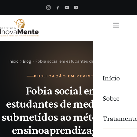
Início
Blog
Fobia social em estudantes de medicina…
Início
PUBLICAÇÃO EM REVISTA
Fobia social em
Sobre
estudantes de medicina
submetidos ao método de
Tratament
ensinoaprendizagem