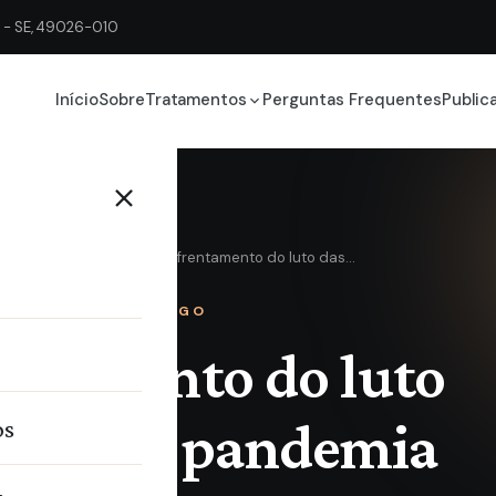
ju - SE, 49026-010
Início
Sobre
Tratamentos
Perguntas Frequentes
Public
Blog
Estratégias de enfrentamento do luto das…
ARTIGO
rentamento do luto
ríodo de pandemia
os