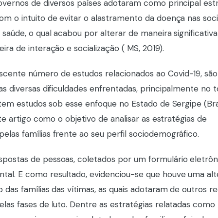
governos de diversos países adotaram como principal est
om o intuito de evitar o alastramento da doença nas soc
saúde, o qual acabou por alterar de maneira significativa
ira de interação e socialização ( MS, 2019).
scente número de estudos relacionados ao Covid-19, são
as diversas dificuldades enfrentadas, principalmente no 
istem estudos sob esse enfoque no Estado de Sergipe (Bras
ste artigo como o objetivo de analisar as estratégias de
las famílias frente ao seu perfil sociodemográfico.
postas de pessoas, coletados por um formulário eletrôn
tal. E como resultado, evidenciou-se que houve uma al
 das famílias das vítimas, as quais adotaram de outros r
elas fases de luto. Dentre as estratégias relatadas como