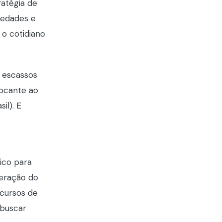
ratégia de
iedades e
 o cotidiano
 escassos
tocante ao
il). E
ico para
teração do
ecursos de
 buscar