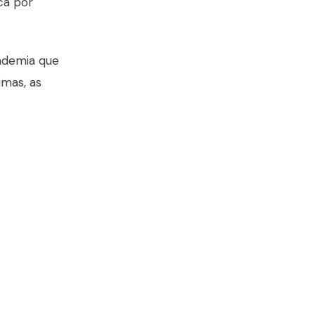
ca por
ndemia que
imas, as