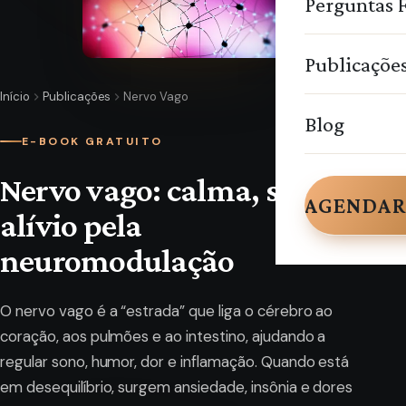
Perguntas 
Publicaçõe
Início
Publicações
Nervo Vago
Blog
E-BOOK GRATUITO
Nervo vago: calma, sono e
AGENDAR
alívio pela
neuromodulação
O nervo vago é a “estrada” que liga o cérebro ao
coração, aos pulmões e ao intestino, ajudando a
regular sono, humor, dor e inflamação. Quando está
em desequilíbrio, surgem ansiedade, insônia e dores