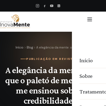
Início
Blog
A elegância da mente: o que…
Início
PUBLICAÇÃO EM REVISTA
A elegância da mente: o
Sobre
que o paletó de meu pai
me ensinou sobre
Tratament
credibilidade